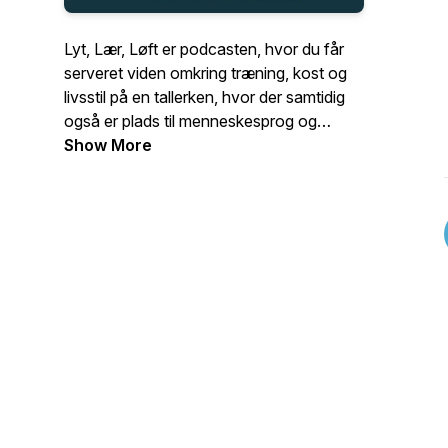
Lyt, Lær, Løft er podcasten, hvor du får
serveret viden omkring træning, kost og
livsstil på en tallerken, hvor der samtidig
også er plads til menneskesprog og
humor. Dine værter, Mathias Haastrup og
Show More
Jonas Germann, vil kyndigt forsøge at
gøre dig klogere, og forhåbentlig samtidig
også få dig til at trække på smilebåndet i
ny og næ.Alt i alt:Ned med skuldrene.Op
med kinderne.Bliv klogere samtidig.Hvis
du synes, at det lyder som en god
kombination, så lyt gerne med! Vi lyttes
ved!