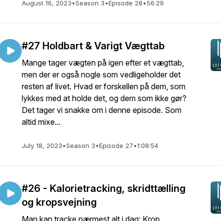
August 16, 2023
•
Season 3
•
Episode 28
•
56:29
#27 Holdbart & Varigt Vægttab
Mange tager vægten på igen efter et vægttab,
men der er også nogle som vedligeholder det
resten af livet. Hvad er forskellen på dem, som
lykkes med at holde det, og dem som ikke gør?
Det tager vi snakke om i denne episode. Som
altid mixe...
July 18, 2023
•
Season 3
•
Episode 27
•
1:08:54
#26 - Kalorietracking, skridttælling
og kropsvejning
Man kan tracke nærmest alt i dag: Krop,