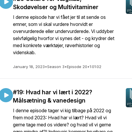
Skodøvelser og Multivitaminer
I denne episode har vi fået jer til at sende os
emner, som vi skal vurdere hvorvidt er
overvurderede eller undervurderede. Vi uddyber
selvfølgelig hvorfor vi synes det - og krydrer det
med konkrete værktøjer, røverhistorier og
videnskab.
January 18, 2023
•
Season 3
•
Episode 20
•
1:01:02
#19: Hvad har vi lært i 2022?
Målsætning & vanedesign
I denne episode tager vi kig tilbage på 2022 og
frem mod 2023: Hvad har vi lært? Hvad vil vi
gerne tage med os videre? og hvad vil vi gerne
gøre mindre af?Undervejs kommer brugbare og