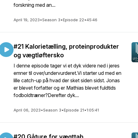
forskning med an...
April 19, 2023
•
Season 3
•
Episode 22
•
45:46
#21 Kalorietælling, proteinprodukter
og vægtløftersko
I denne episode tager vi et dyk videre ned i jeres
emner til over/undervurderet.Vi starter ud med en
lille catch-up på hvad der sket siden sidst. Jonas
er blevet forfatter og er Mathias blevet fuldtids
fodboldtræner?Derefter dyk...
April 06, 2023
•
Season 3
•
Episode 21
•
1:05:41
#20 Gåture for vægttab,