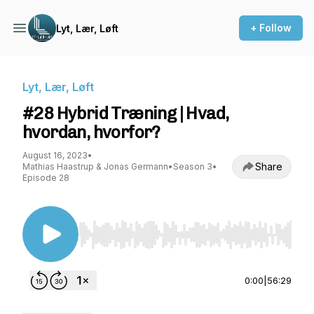
+ Follow
Lyt, Lær, Løft
Lyt, Lær, Løft
#28 Hybrid Træning | Hvad,
hvordan, hvorfor?
August 16, 2023
•
Share
Mathias Haastrup & Jonas Germann
•
Season 3
•
Episode 28
Use Left/Right to seek, Home/End to jump to st
0:00
|
56:29