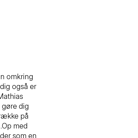
den omkring
idig også er
Mathias
 gøre dig
 trække på
ne.Op med
lyder som en