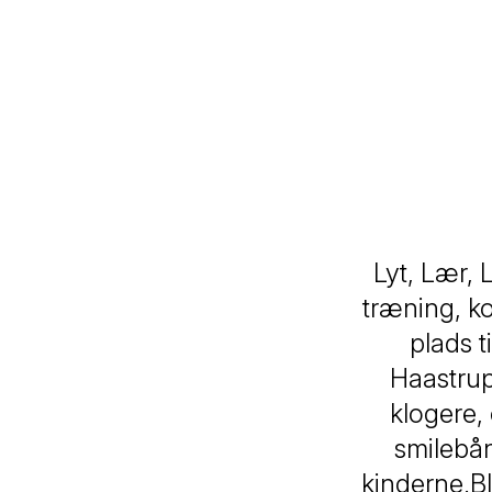
Lyt, Lær, 
træning, ko
plads 
Haastrup
klogere, 
smilebån
kinderne.Bl