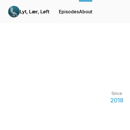
Lyt, Lær, Løft
Episodes
About
Since
2018