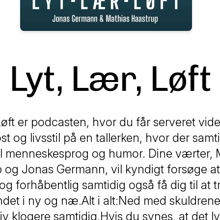
Lyt, Lær, Løft
Løft er podcasten, hvor du får serveret vi
st og livsstil på en tallerken, hvor der samt
til menneskesprog og humor. Dine værter, 
 og Jonas Germann, vil kyndigt forsøge at
og forhåbentlig samtidig også få dig til at
det i ny og næ.Alt i alt:Ned med skuldre
iv klogere samtidig.Hvis du synes, at det 