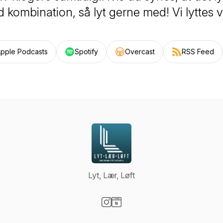
 kombination, så lyt gerne med! Vi lyttes 
pple Podcasts
Spotify
Overcast
RSS Feed
Lyt, Lær, Løft
Visit our Instagram page
Visit our Website page