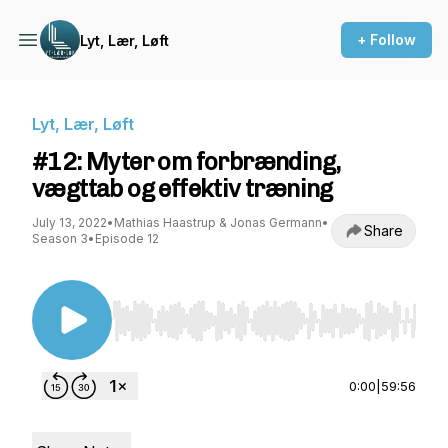
+ Follow
Lyt, Lær, Løft
Lyt, Lær, Løft
#12: Myter om forbrænding,
vægttab og effektiv træning
July 13, 2022
•
Mathias Haastrup & Jonas Germann
•
Share
Season 3
•
Episode 12
Use Left/Right to seek, Home/End to jump to st
0:00
|
59:56