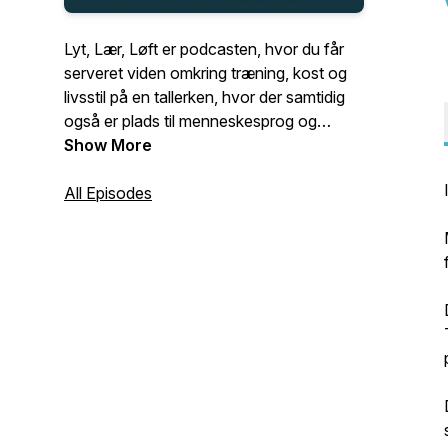
Lyt, Lær, Løft er podcasten, hvor du får
serveret viden omkring træning, kost og
livsstil på en tallerken, hvor der samtidig
også er plads til menneskesprog og
humor. Dine værter, Mathias Haastrup og
Show More
Jonas Germann, vil kyndigt forsøge at
gøre dig klogere, og forhåbentlig samtidig
All Episodes
også få dig til at trække på smilebåndet i
ny og næ.Alt i alt:Ned med skuldrene.Op
med kinderne.Bliv klogere samtidig.Hvis
du synes, at det lyder som en god
kombination, så lyt gerne med! Vi lyttes
ved!