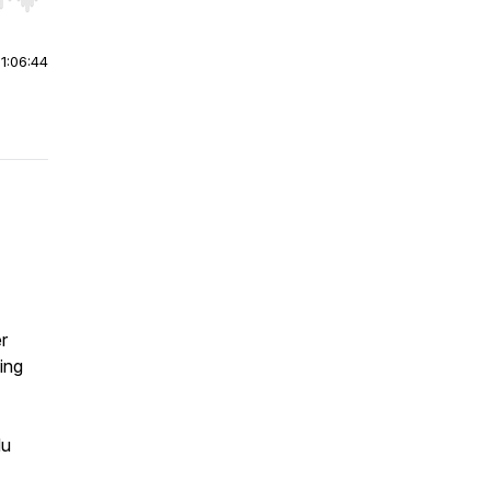
r end. Hold shift to jump forward or backward.
|
1:06:44
r
ing
du