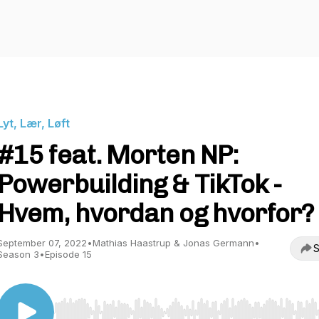
Lyt, Lær, Løft
#15 feat. Morten NP:
Powerbuilding & TikTok -
Hvem, hvordan og hvorfor?
September 07, 2022
•
Mathias Haastrup & Jonas Germann
•
S
Season 3
•
Episode 15