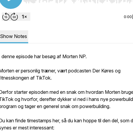
Use Left/Right to seek, Home/End to jump to start o
0:00
Show Notes
I denne episode har besøg af Morten NP.
Morten er personlig træner, vært podcasten Der Køres og
fitnesskongen af TikTok.
Derfor starter episoden med en snak om hvordan Morten bruge
TikTok og hvorfor, derefter dykker vi ned i hans nye powerbuild
program og tager en generel snak om powerbuilding.
Du kan finde timestamps her, så du kan hoppe til den del, som 
synes er mest interessant: