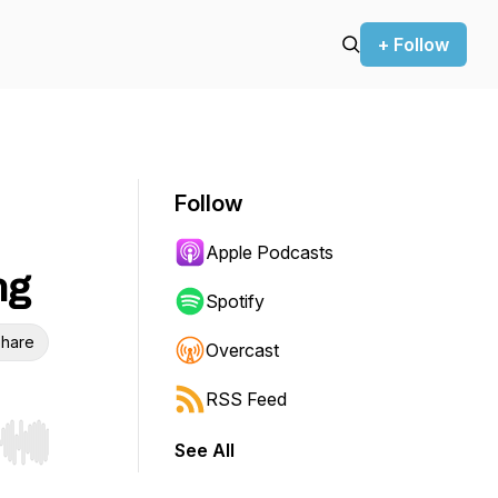
+ Follow
Follow
Apple Podcasts
ng
Spotify
hare
Overcast
RSS Feed
See All
r end. Hold shift to jump forward or backward.