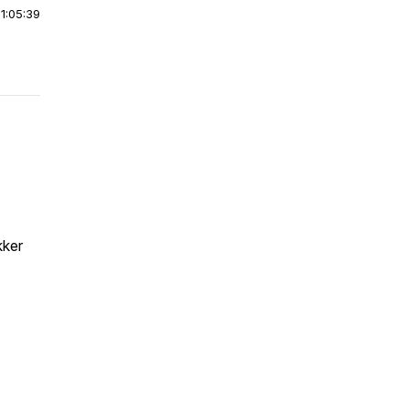
|
1:05:39
kker