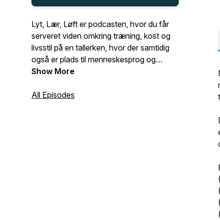
Lyt, Lær, Løft er podcasten, hvor du får
serveret viden omkring træning, kost og
livsstil på en tallerken, hvor der samtidig
også er plads til menneskesprog og
humor. Dine værter, Mathias Haastrup og
Show More
Jonas Germann, vil kyndigt forsøge at
gøre dig klogere, og forhåbentlig samtidig
All Episodes
også få dig til at trække på smilebåndet i
ny og næ.Alt i alt:Ned med skuldrene.Op
med kinderne.Bliv klogere samtidig.Hvis
du synes, at det lyder som en god
kombination, så lyt gerne med! Vi lyttes
ved!