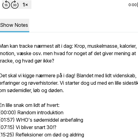
0:00
Show Notes
Man kan tracke nærmest alt i dag: Krop, muskelmasse, kalorier,
motion, væske osv. men hvad for noget af det giver mening at
tracke, og hvad gør ikke?
Det skal vi kigge nærmere på i dag! Blandet med lidt videnskab,
erfaringer og røverhistorier. Vi starter dog ud med en lille sidesti
om sødemidler, løb og døden.
En lille snak om lidt af hvert:
(00:00) Random introduktion
(01:57) WHO's sødemiddel anbefaling
(07:15) Vi bliver snart 30!?
(15:25) Refleksioner om død og aldring