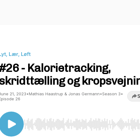
Lyt, Lær, Løft
#26 - Kalorietracking,
skridttælling og kropsvejni
June 21, 2023
•
Mathias Haastrup & Jonas Germann
•
Season 3
•
S
Episode 26
Use Left/Right to seek, Home/End to jump to start o