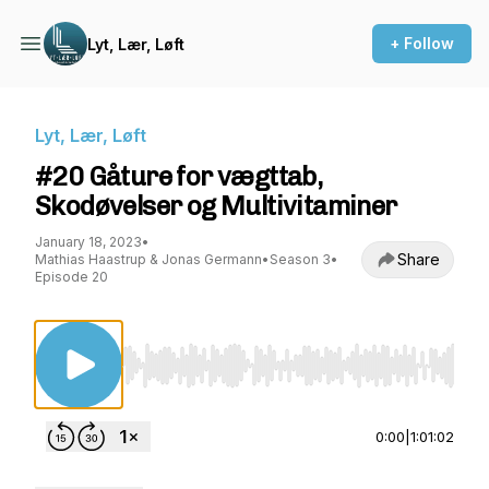
+ Follow
Lyt, Lær, Løft
Lyt, Lær, Løft
#20 Gåture for vægttab,
Skodøvelser og Multivitaminer
January 18, 2023
•
Share
Mathias Haastrup & Jonas Germann
•
Season 3
•
Episode 20
Use Left/Right to seek, Home/End to jump to st
0:00
|
1:01:02