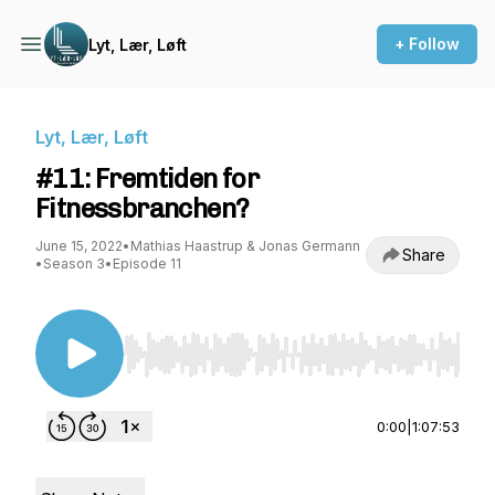
+ Follow
Lyt, Lær, Løft
Lyt, Lær, Løft
#11: Fremtiden for
Fitnessbranchen?
June 15, 2022
•
Mathias Haastrup & Jonas Germann
Share
•
Season 3
•
Episode 11
Use Left/Right to seek, Home/End to jump to st
0:00
|
1:07:53